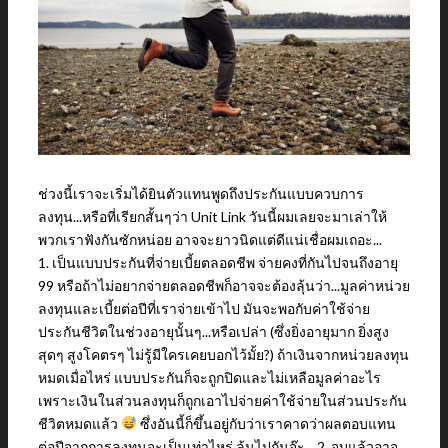
ช่วงนี้เราจะเริ่มได้ยินตัวแทนพูดถึงประกันแบบควบการ
ลงทุน...หรือที่เรียกสั้นๆว่า Unit Link วันนี้ผมเลยจะมาเล่าให้
พวกเราฟังกันซักหน่อย อาจจะยาวนิดแต่ดีแน่เชื่อผมเถอะ...
1. เป็นแบบประกันที่จ่ายเบี้ยตลอดชีพ จ่ายคงที่กันไปจนถึงอายุ
99 หรือถ้าไม่อยากจ่ายตลอดชีพก็อาจจะต้องลุ้นว่า...มูลค่าหน่วย
ลงทุนและเบี้ยต่อปีที่เราจ่ายเข้าไป มันจะพอกับค่าใช้จ่าย
ประกันชีวิตในช่วงอายุนั้นๆ...หรือเปล่า (ซึ่งยิ่งอายุมาก ยิ่งสูง
สุดๆ สูงโคตรๆ ไม่รู้มีใครเคยบอกไว้มั้ย?) ถ้าเงินจากหน่วยลงทุน
หมดเมื่อไหร่ แบบประกันก็จะถูกปิดและไม่เหลือมูลค่าอะไร
เพราะเงินในส่วนลงทุนก็ถูกเอาไปจ่ายค่าใช้จ่ายในส่วนประกัน
ชีวิตหมดแล้ว
ซึ่งอันนี้ก็ขึ้นอยู่กับว่าเราคาดว่าผลตอบแทน
ต่อปีจากการลงทุนจะเป็นเท่าไหร่ ลุ้นไปกันจ๊ะ... 2. จบแล้วอาจ